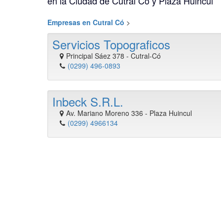
en la Ciudad de Cutral Có y Plaza Huincul
Empresas en Cutral Có
>
Servicios Topograficos
Principal Sáez 378
-
Cutral-Có
(0299) 496-0893
Inbeck S.R.L.
Av. Mariano Moreno 336
-
Plaza Huincul
(0299) 4966134