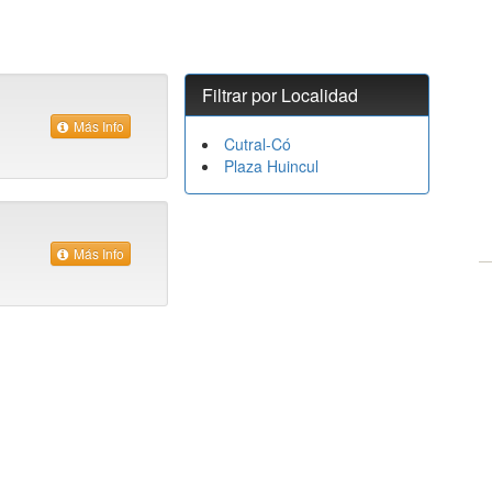
Filtrar por Localidad
Más Info
Cutral-Có
Plaza Huincul
Más Info