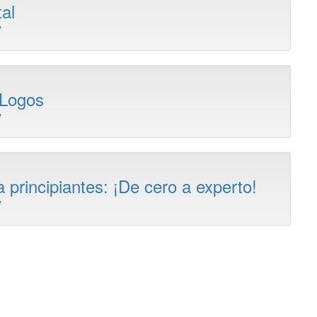
tal
y
 Logos
y
 principiantes: ¡De cero a experto!
y