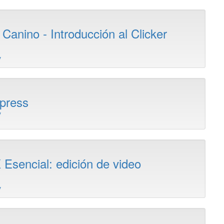
Canino - Introducción al Clicker
y
press
y
 Esencial: edición de video
y