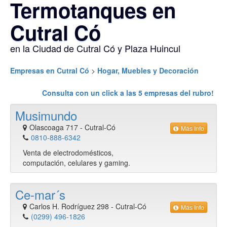
Termotanques en
Cutral Có
en la Ciudad de Cutral Có y Plaza Huincul
Empresas en Cutral Có
>
Hogar, Muebles y Decoración
Consulta con un click a las
5
empresas del rubro!
Musimundo
Olascoaga 717
-
Cutral-Có
Más Info
0810-888-6342
Venta de electrodomésticos,
computación, celulares y gaming.
Ce-mar´s
Carlos H. Rodríguez 298
-
Cutral-Có
Más Info
(0299) 496-1826