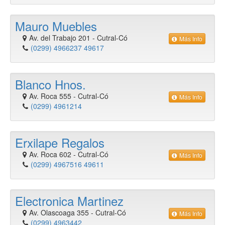
Mauro Muebles
Av. del Trabajo 201
-
Cutral-Có
Más Info
(0299) 4966237 49617
Blanco Hnos.
Av. Roca 555
-
Cutral-Có
Más Info
(0299) 4961214
Erxilape Regalos
Av. Roca 602
-
Cutral-Có
Más Info
(0299) 4967516 49611
Electronica Martinez
Av. Olascoaga 355
-
Cutral-Có
Más Info
(0299) 4963442