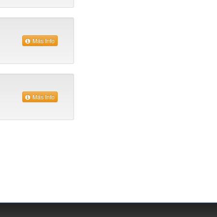
Más Info
Más Info