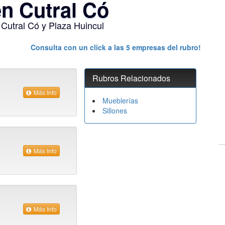
en Cutral Có
 Cutral Có y Plaza Huincul
Consulta con un click a las
5
empresas del rubro!
Rubros Relacionados
Más Info
Mueblerías
Sillones
Más Info
Más Info