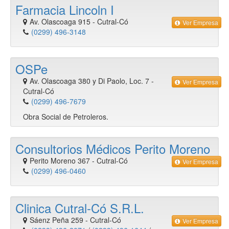
Farmacia Lincoln I
Av. Olascoaga 915
-
Cutral-Có
Ver Empresa
(0299) 496-3148
OSPe
Av. Olascoaga 380 y Di Paolo, Loc. 7
-
Ver Empresa
Cutral-Có
(0299) 496-7679
Obra Social de Petroleros.
Consultorios Médicos Perito Moreno
Perito Moreno 367
-
Cutral-Có
Ver Empresa
(0299) 496-0460
Clinica Cutral-Có S.R.L.
Sáenz Peña 259
-
Cutral-Có
Ver Empresa