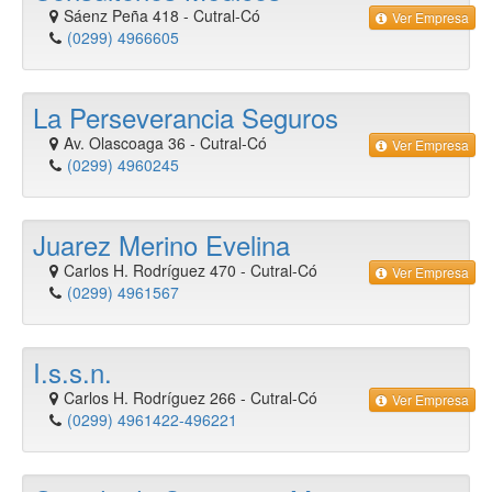
Sáenz Peña 418
-
Cutral-Có
Ver Empresa
(0299) 4966605
La Perseverancia Seguros
Av. Olascoaga 36
-
Cutral-Có
Ver Empresa
(0299) 4960245
Juarez Merino Evelina
Carlos H. Rodríguez 470
-
Cutral-Có
Ver Empresa
(0299) 4961567
I.s.s.n.
Carlos H. Rodríguez 266
-
Cutral-Có
Ver Empresa
(0299) 4961422-496221