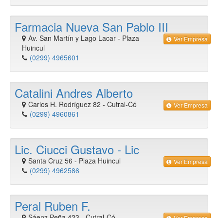
Farmacia Nueva San Pablo III
Av. San Martín y Lago Lacar
-
Plaza
Ver Empresa
Huincul
(0299) 4965601
Catalini Andres Alberto
Carlos H. Rodríguez 82
-
Cutral-Có
Ver Empresa
(0299) 4960861
Lic. Ciucci Gustavo - Lic
Santa Cruz 56
-
Plaza Huincul
Ver Empresa
(0299) 4962586
Peral Ruben F.
Sáenz Peña 423
-
Cutral-Có
Ver Empresa