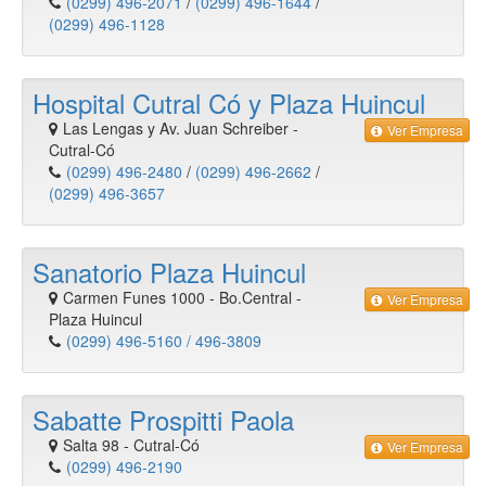
(0299) 496-2071
/
(0299) 496-1644
/
(0299) 496-1128
Hospital Cutral Có y Plaza Huincul
Las Lengas y Av. Juan Schreiber
-
Ver Empresa
Cutral-Có
(0299) 496-2480
/
(0299) 496-2662
/
(0299) 496-3657
Sanatorio Plaza Huincul
Carmen Funes 1000 - Bo.Central
-
Ver Empresa
Plaza Huincul
(0299) 496-5160 / 496-3809
Sabatte Prospitti Paola
Salta 98
-
Cutral-Có
Ver Empresa
(0299) 496-2190