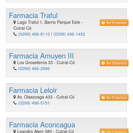
Farmacia Traful
Lago Traful 1, Barrio Parque Este
-
Ver Empresa
Cutral-Có
(0299) 496-8110
/
(0299) 496-1452
Farmacia Amuyen III
Los Groselleros 33
-
Cutral-Có
Ver Empresa
(0299) 486-2686
Farmacia Leloir
Av. Olascoaga 433
-
Cutral-Có
Ver Empresa
(0299) 496-5151
Farmacia Aconcagua
Leandro Alem 380
-
Cutral-Có
Ver Empresa